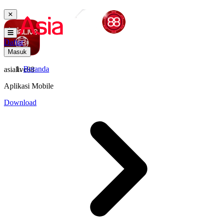
✕
Daftar
Masuk
Beranda
asialive88
Aplikasi Mobile
Download