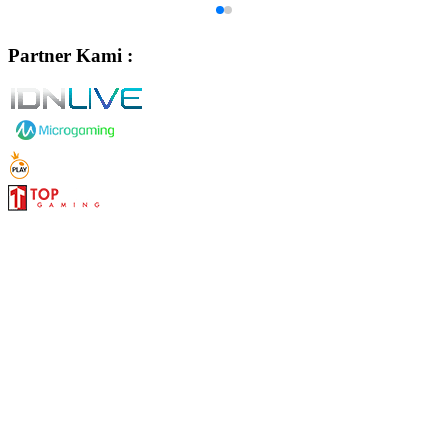
Partner Kami :